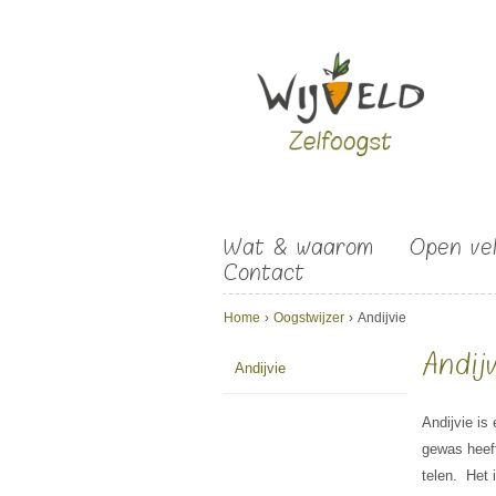
Overslaan en naar de algemene inhoud gaan
Wat & waarom
Open ve
Contact
U bent hier
Home
›
Oogstwijzer
›
Andijvie
Andij
Andijvie
Andijvie is
gewas heeft
telen. Het 